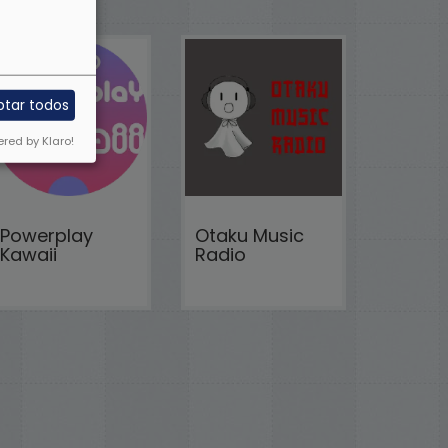
ptar todos
red by Klaro!
Powerplay
Otaku Music
Kawaii
Radio