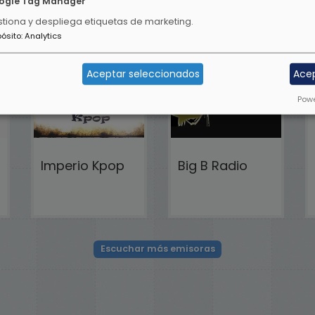
ogle Tag Manager
tiona y despliega etiquetas de marketing.
pósito
:
Analytics
Aceptar seleccionados
Ace
Powe
Imperio Kpop
Big B Radio
Escuchar más emisoras