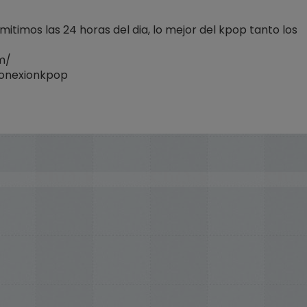
itimos las 24 horas del dia, lo mejor del kpop tanto los
m/
onexionkpop