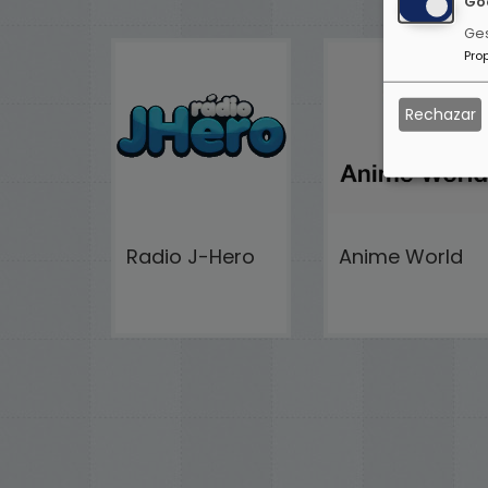
Go
Ges
Pro
Rechazar
Radio J-Hero
Anime World