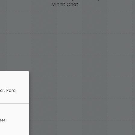
Minnit Chat
ar.
Para
ser.
me