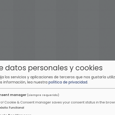
e datos personales y cookies
lija los servicios y aplicaciones de terceros que nos gustaría utiliz
s información, lea nuestra
política de privacidad
.
nsent manager
(siempre requerido)
ro! Cookie & Consent manager saves your consent status in the brow
pósito
:
Functional
tras emisoras de música ani