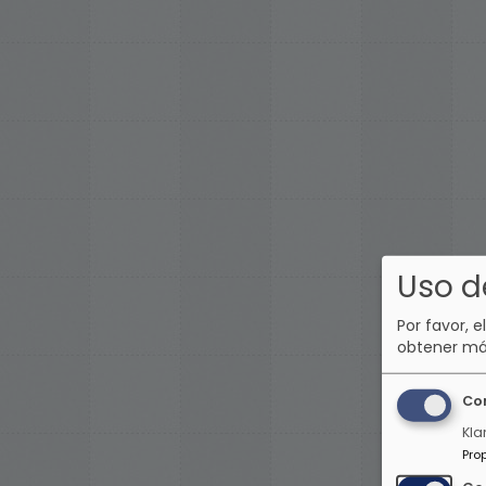
Uso d
Por favor, e
obtener má
Co
Kla
Pro
O