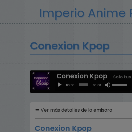
Pasar
Imperio Anime 
al
contenido
principal
Conexion Kpop
Conexion Kpop
Solo tus
Use
Audio
00:00
00:00
Up/Down
Player
Arrow
keys
to
Ver más detalles de la emisora
increase
or
Conexion Kpop
decrease