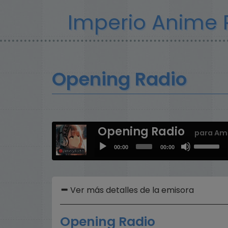
Pasar
Imperio Anime 
al
contenido
principal
Opening Radio
Opening Radio
para Am
Use
Audio
00:00
00:00
Up/Down
Player
Arrow
keys
to
Ver más detalles de la emisora
increase
or
Opening Radio
decrease