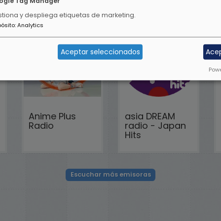
ogle Tag Manager
tiona y despliega etiquetas de marketing.
pósito
:
Analytics
Aceptar seleccionados
Ace
Powe
Anime Plus
asia DREAM
Radio
radio - Japan
Hits
Escuchar más emisoras