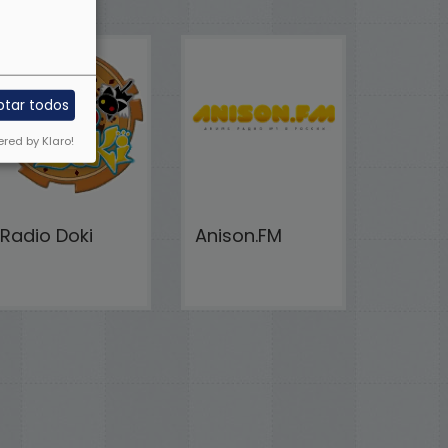
ptar todos
red by Klaro!
Radio Doki
Anison.FM