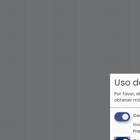
Uso d
Por favor, e
obtener má
Co
Kla
Pro
O