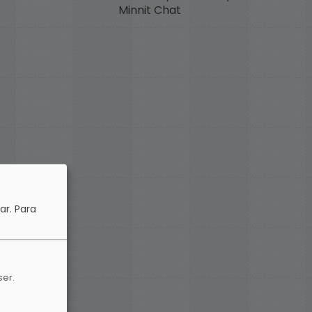
Minnit Chat
ar.
Para
ser.
me