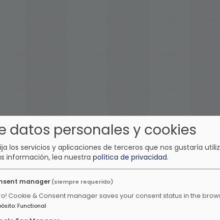
e datos personales y cookies
lija los servicios y aplicaciones de terceros que nos gustaría utiliz
s información, lea nuestra
política de privacidad
.
nsent manager
(siempre requerido)
ro! Cookie & Consent manager saves your consent status in the brow
pósito
:
Functional
tras emisoras de música ani