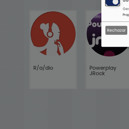
Go
Ges
Pro
Rechazar
R/a/dio
Powerplay
JRock