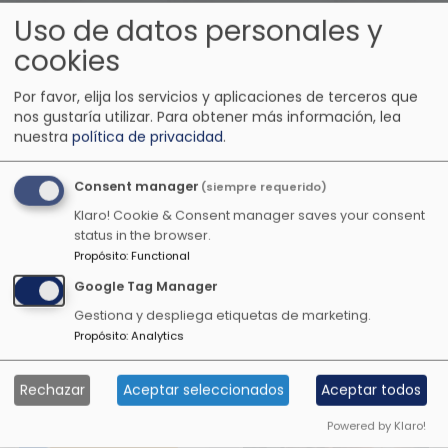
Uso de datos personales y
cookies
Por favor, elija los servicios y aplicaciones de terceros que
nos gustaría utilizar.
Para obtener más información, lea
nuestra
política de privacidad
.
Consent manager
(siempre requerido)
Klaro! Cookie & Consent manager saves your consent
status in the browser.
Propósito
:
Functional
Google Tag Manager
Gestiona y despliega etiquetas de marketing.
Otras emisoras de música
Propósito
:
Analytics
anime
Rechazar
Aceptar seleccionados
Aceptar todos
Powered by Klaro!