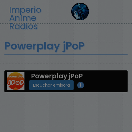
Pasar
Imperio
al
Anime
contenido
principal
Radios
Powerplay jPoP
Powerplay jPoP
!
Escuchar emisora