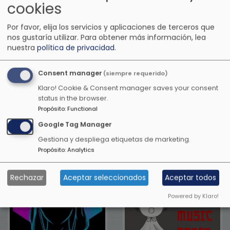
cookies
Por favor, elija los servicios y aplicaciones de terceros que
nos gustaría utilizar.
Para obtener más información, lea
nuestra
política de privacidad
.
Consent manager
(siempre requerido)
Klaro! Cookie & Consent manager saves your consent
status in the browser.
Propósito
:
Functional
Otras emisoras de música
Google Tag Manager
Gestiona y despliega etiquetas de marketing.
anime
Propósito
:
Analytics
Rechazar
Aceptar seleccionados
Aceptar todos
Powered by Klaro!