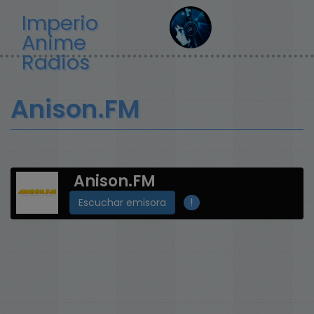
Pasar
Imperio
al
Anime
contenido
principal
Radios
Anison.FM
Anison.FM
!
Escuchar emisora