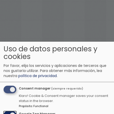
Uso de datos personales y
Otras emisoras de música
cookies
anime
Por favor, elija los servicios y aplicaciones de terceros que
nos gustaría utilizar.
Para obtener más información, lea
nuestra
política de privacidad
.
Consent manager
(siempre requerido)
Klaro! Cookie & Consent manager saves your consent
status in the browser.
Propósito
:
Functional
Google Tag Manager