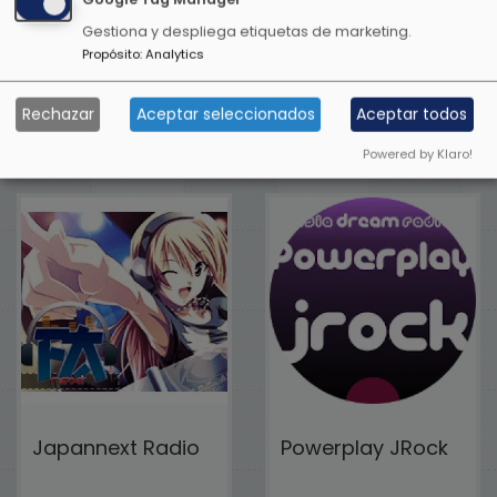
Gestiona y despliega etiquetas de marketing.
Propósito
:
Analytics
Powerplay JClub
Conexion Kpop
Rechazar
Aceptar seleccionados
Aceptar todos
Powered by Klaro!
Japannext Radio
Powerplay JRock