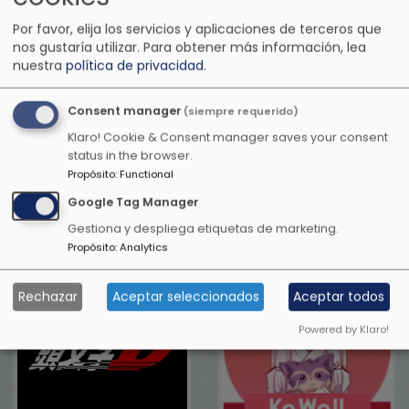
Por favor, elija los servicios y aplicaciones de terceros que
nos gustaría utilizar.
Para obtener más información, lea
nuestra
política de privacidad
.
Consent manager
(siempre requerido)
Klaro! Cookie & Consent manager saves your consent
status in the browser.
Propósito
:
Functional
Otras emisoras de música
Google Tag Manager
anime
Gestiona y despliega etiquetas de marketing.
Propósito
:
Analytics
Rechazar
Aceptar seleccionados
Aceptar todos
Powered by Klaro!