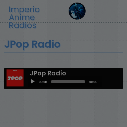
Pasar
Imperio
al
Anime
contenido
principal
Radios
JPop Radio
JPop Radio
Audio
00:00
00:00
Player