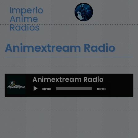
Pasar
Imperio
al
Anime
contenido
principal
Radios
Animextream Radio
Animextream Radio
Audio
00:00
00:00
Player