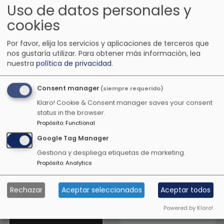
Uso de datos personales y
cookies
Por favor, elija los servicios y aplicaciones de terceros que
nos gustaría utilizar.
Para obtener más información, lea
nuestra
política de privacidad
.
Consent manager
(siempre requerido)
Klaro! Cookie & Consent manager saves your consent
status in the browser.
Propósito
:
Functional
Google Tag Manager
Gestiona y despliega etiquetas de marketing.
Otras emisoras de música
Propósito
:
Analytics
anime
Rechazar
Aceptar seleccionados
Aceptar todos
Powered by Klaro!