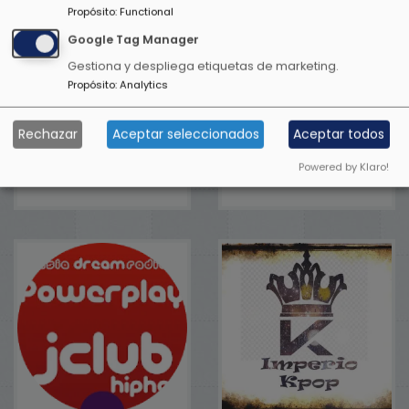
Propósito
:
Functional
Google Tag Manager
Gestiona y despliega etiquetas de marketing.
Propósito
:
Analytics
Rechazar
Aceptar seleccionados
Aceptar todos
Anime World
Greek Otaku
Radio
Powered by Klaro!